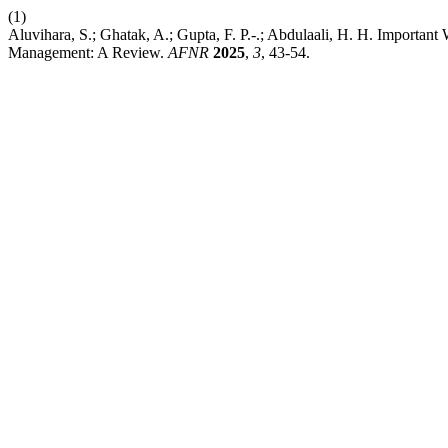
(1)
Aluvihara, S.; Ghatak, A.; Gupta, F. P.-.; Abdulaali, H. H. Importa
Management: A Review.
AFNR
2025
,
3
, 43-54.