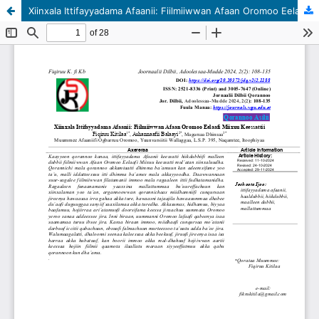
Xiinxala Ittifayyadama Afaanii: Fiilmiiwwan Afaan Oromoo Eelaafi Miixuu Keessattii