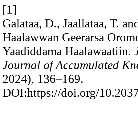
[1]
Galataa, D., Jaallataa, T. a
Haalawwan Geerarsa Oromo
Yaadiddama Haalawaatiin.
Journal of Accumulated K
2024), 136–169.
DOI:https://doi.org/10.203