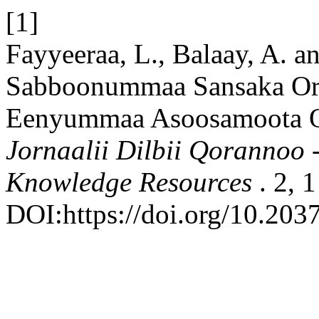
[1]
Fayyeeraa, L., Balaay, A. a
Sabboonummaa Sansaka O
Eenyummaa Asoosamoota Or
Jornaalii Dilbii Qorannoo 
Knowledge Resources
. 2, 
DOI:https://doi.org/10.203