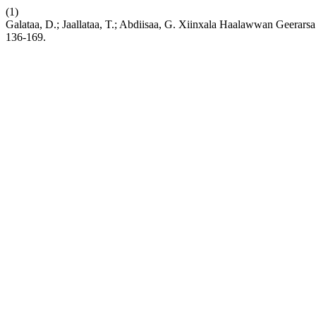
(1)
Galataa, D.; Jaallataa, T.; Abdiisaa, G. Xiinxala Haalawwan Geera
136-169.