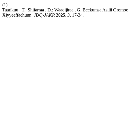
(1)
Taarikuu , T.; Shifarraa , D.; Waaqijiraa , G. Beekumsa Asilii Oro
Xiyyeeffachuun.
JDQ-JAKR
2025
,
3
, 17-34.