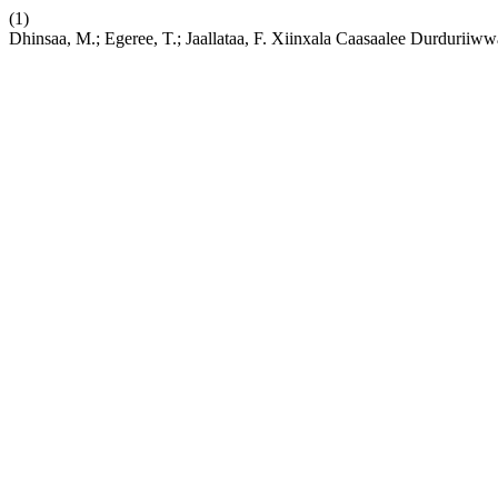
(1)
Dhinsaa, M.; Egeree, T.; Jaallataa, F. Xiinxala Caasaalee Durduri