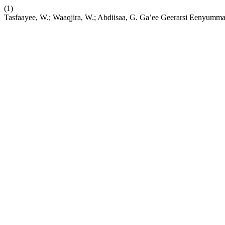
(1)
Tasfaayee, W.; Waaqjira, W.; Abdiisaa, G. Ga’ee Geerarsi Eenyumma