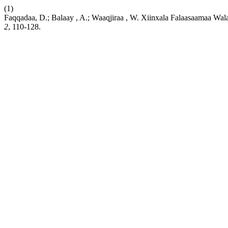
(1)
Faqqadaa, D.; Balaay , A.; Waaqjiraa , W. Xiinxala Falaasaamaa Wal
2
, 110-128.