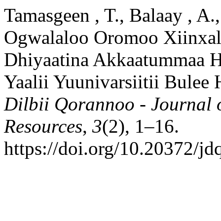
Tamasgeen , T., Balaay , A.
Ogwalaloo Oromoo Xiinxalu
Dhiyaatina Akkaatummaa H
Yaalii Yuunivarsiitii Bulee
Dilbii Qorannoo - Journal
Resources
,
3
(2), 1–16.
https://doi.org/10.20372/jd