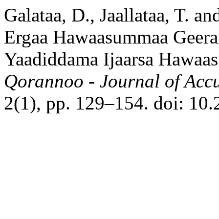
Galataa, D., Jaallataa, T. a
Ergaa Hawaasummaa Geerar
Yaadiddama Ijaarsa Hawaa
Qorannoo - Journal of Ac
2(1), pp. 129–154. doi: 10