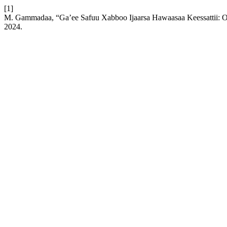
[1]
M. Gammadaa, “Ga’ee Safuu Xabboo Ijaarsa Hawaasaa Keessattii:
2024.