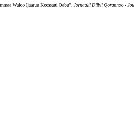
yummaa Waloo Ijaaruu Keessatti Qabu”.
Jornaalii Dilbii Qorannoo - J