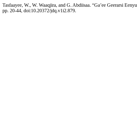
Tasfaayee, W., W. Waaqjira, and G. Abdiisaa. “Ga’ee Geerarsi Een
pp. 20-44, doi:10.20372/jdq.v1i2.879.