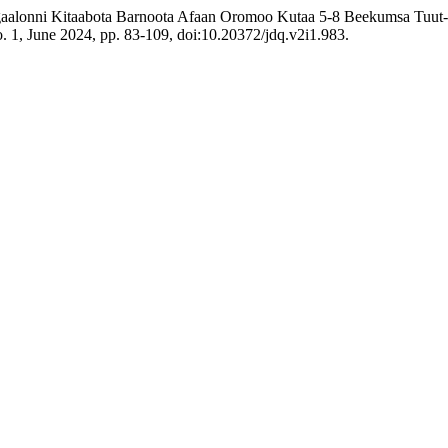
ilgaalonni Kitaabota Barnoota Afaan Oromoo Kutaa 5-8 Beekumsa Tuut
no. 1, June 2024, pp. 83-109, doi:10.20372/jdq.v2i1.983.