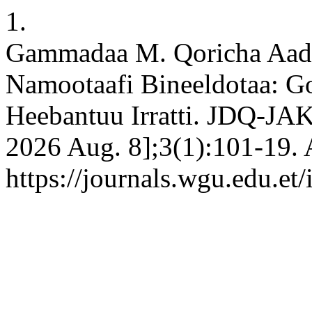
1.
Gammadaa M. Qoricha Aada
Namootaafi Bineeldotaa: G
Heebantuu Irratti. JDQ-JAKR
2026 Aug. 8];3(1):101-19. 
https://journals.wgu.edu.et