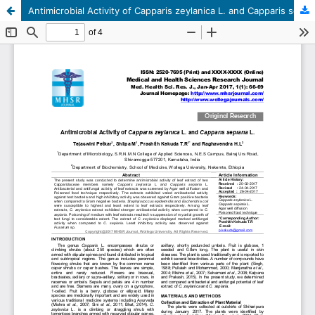
Antimicrobial Activity of Capparis zeylanica L. and Capparis sepiaria L.