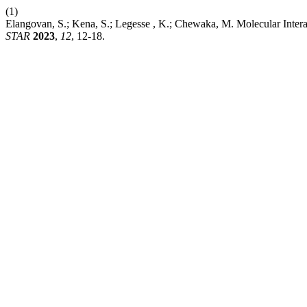
(1)
Elangovan, S.; Kena, S.; Legesse , K.; Chewaka, M. Molecular Inter
STAR
2023
,
12
, 12-18.