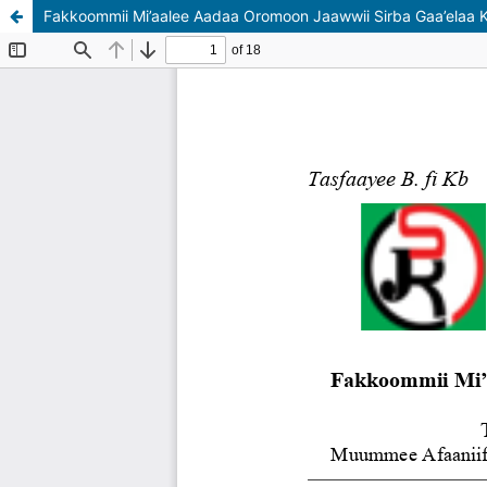
Fakkoommii Mi’aalee Aadaa Oromoon Jaawwii Sirba Gaa’elaa Ke