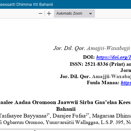
essatti Dhimma Itti Bahanii