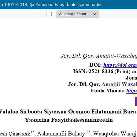
ara 1991 -2018: Ija Yaaxxina Faayidaalessummaatiin