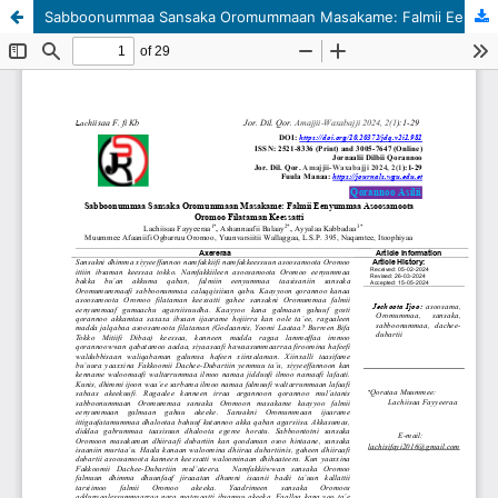
Sabboonummaa Sansaka Oromummaan Masakame: Falmii Eenyummaa Asoosamoota Oromoo Filataman Keessatti