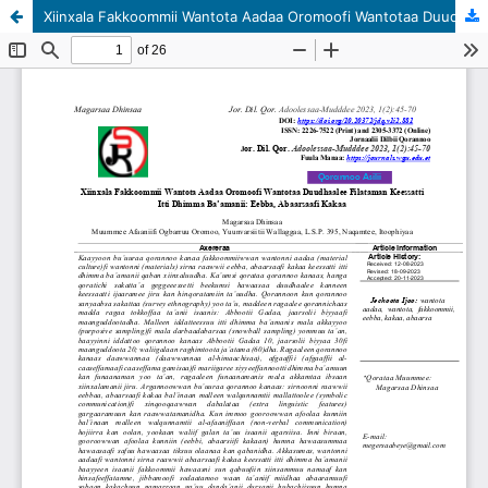
Xiinxala Fakkoommii Wantota Aadaa Oromoofi Wantotaa Duudhaalee Filataman Keessatti Itti Dhimma Ba’amanii: Eebba, Abaarsaafi Kakaa