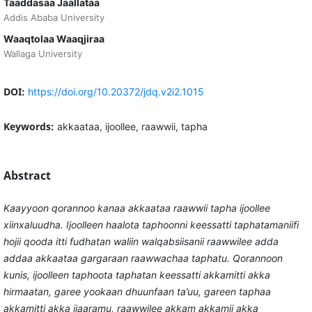
Taaddasaa Jaallataa
Addis Ababa University
Waaqtolaa Waaqjiraa
Wallaga University
DOI:
https://doi.org/10.20372/jdq.v2i2.1015
Keywords:
akkaataa, ijoollee, raawwii, tapha
Abstract
Kaayyoon qorannoo kanaa akkaataa raawwii tapha ijoollee
xiinxaluudha. Ijoolleen haalota taphoonni keessatti taphatamaniifi
hojii qooda itti fudhatan waliin walqabsiisanii raawwilee adda
addaa akkaataa gargaraan raawwachaa taphatu. Qorannoon
kunis, ijoolleen taphoota taphatan keessatti akkamitti akka
hirmaatan, garee yookaan dhuunfaan ta’uu, gareen taphaa
akkamitti akka ijaaramu, raawwilee akkam akkamii akka