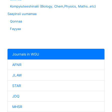
Kompyiuteeshinalii (Biology, Chem,Physics, Maths..etc)
Saayinsii uumamaa
Qonnaa
Fayyaa
Journals in WGU
AFNR
JLAW
STAR
JDQ
MHSR