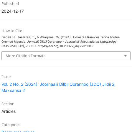
Published
2024-12-17
How to Cite
Debeli, H., Jaallataa, T., & Waaqjiraa , W. (2024). Akkaataa Raawwii Tapha Ijoollee
Oromoo Maccaa.
Jornaalii Dilbii Qorannoo - Journal of Accumulated Knowledge
Resources
,
2
(2), 78–107. https://doi.org/10.20372/jdq.v2i2.1015
More Citation Formats
Issue
Vol. 2 No. 2 (2024): Joornaalii Dilbii Qorannoo (JDQ) Jildii 2,
Maxxansa 2
Section
Articles
Categories