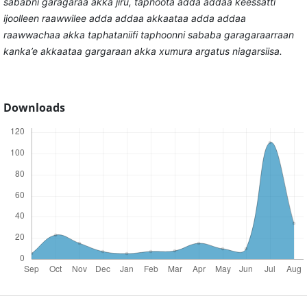
sababni garagaraa akka jiru, taphoota adda addaa keessatti
ijoolleen raawwilee adda addaa akkaataa adda addaa
raawwachaa akka taphataniifi taphoonni sababa garagaraarraan
kanka’e akkaataa gargaraan akka xumura argatus niagarsiisa.
Downloads