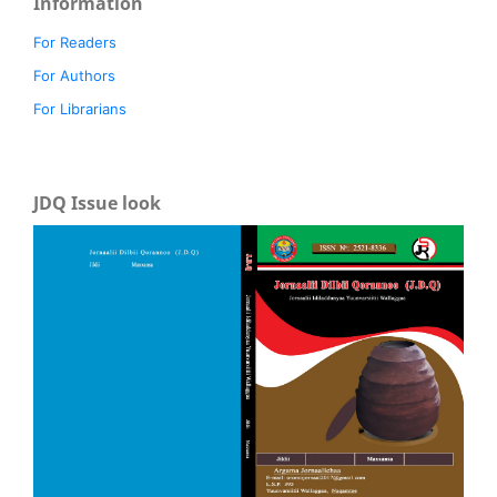
Information
For Readers
For Authors
For Librarians
JDQ Issue look