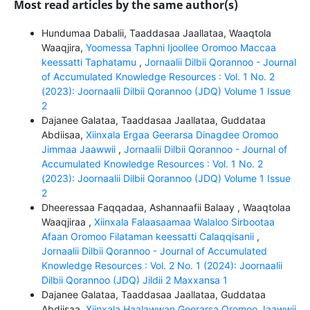
Most read articles by the same author(s)
Hundumaa Dabalii, Taaddasaa Jaallataa, Waaqtola
Waaqjira,
Yoomessa Taphni Ijoollee Oromoo Maccaa
keessatti Taphatamu
,
Jornaalii Dilbii Qorannoo - Journal
of Accumulated Knowledge Resources : Vol. 1 No. 2
(2023): Joornaalii Dilbii Qorannoo (JDQ) Volume 1 Issue
2
Dajanee Galataa, Taaddasaa Jaallataa, Guddataa
Abdiisaa,
Xiinxala Ergaa Geerarsa Dinagdee Oromoo
Jimmaa Jaawwii
,
Jornaalii Dilbii Qorannoo - Journal of
Accumulated Knowledge Resources : Vol. 1 No. 2
(2023): Joornaalii Dilbii Qorannoo (JDQ) Volume 1 Issue
2
Dheeressaa Faqqadaa, Ashannaafii Balaay , Waaqtolaa
Waaqjiraa ,
Xiinxala Falaasaamaa Walaloo Sirbootaa
Afaan Oromoo Filataman keessatti Calaqqisanii
,
Jornaalii Dilbii Qorannoo - Journal of Accumulated
Knowledge Resources : Vol. 2 No. 1 (2024): Joornaalii
Dilbii Qorannoo (JDQ) Jildii 2 Maxxansa 1
Dajanee Galataa, Taaddasaa Jaallataa, Guddataa
Abdiisaa,
Xiinxala Haalawwan Geerarsa Oromoo Jaawwii