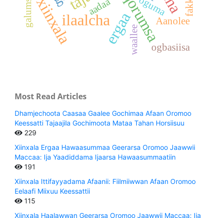
qorumsa
oguma
xiinxala
aadaa
ergaa
ilaalcha
Aanolee
waallee
ogbasiisa
Most Read Articles
Dhamjechoota Caasaa Gaalee Gochimaa Afaan Oromoo
Keessatti Tajaajila Gochimoota Mataa Tahan Horsiisuu
229
Xiinxala Ergaa Hawaasummaa Geerarsa Oromoo Jaawwii
Maccaa: Ija Yaadiddama Ijaarsa Hawaasummaatiin
191
Xiinxala Ittifayyadama Afaanii: Fiilmiiwwan Afaan Oromoo
Eelaafi Miixuu Keessattii
115
Xiinxala Haalawwan Geerarsa Oromoo Jaawwii Maccaa: Ija