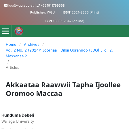
jdq@wgu.edu.et
|
+251911799568
Publisher:
WGU
ISSN:
2521-8336 (Print)
ISSN :
3005-7647 (online)
Jornaalii Dilbii Qorannoo - Journal of Accumulated Knowled
Home
/
Archives
/
Vol. 2 No. 2 (2024): Joornaalii Dilbii Qorannoo (JDQ) Jildii 2,
Maxxansa 2
/
Articles
Akkaataa Raawwii Tapha Ijoollee
Oromoo Maccaa
Hunduma Debeli
Wallaga University