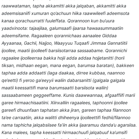
raawwataman, tapha akkamitti akka jalqaban, akkamitti akka
adeemsisaniifi xumuran qo’achuun hiika raawwileefi adeemsota
kanaa qorachuurratti fuuleffata. Qorannoon kun bu’uura
yaadxinoota: tajaajilaa, galumsaafi ijaarsa hawaasummaatiin
adeemsifame. Ragaaleen qorannichaas aanaalee Giddaa
Ayyaanaa, Gachii, Najjoo, Waayyuu Tuqaafi Jimmaa Gannatiitii
ijoollee, maatii ijoolleefi barsiisotarraa sassaabame. Qorannichi
ragaalee ijoolleerraa bakka hojii adda addaa hojjetanitti (horii
tiksan, midhaan eegan, mana eegan, barumsa baratan), bakkeen
taphaa adda addaatti (laga daakaa, dirree kubbaa, naannoo
qe’eetti) fi yeroo ga’eeyyii waliin dabarsanitti (galgala galgala
maatii keessattifi mana barumsaatti barsiisota waliin)
sassaabameen geggeeffame. Kunis daawwannaa, afgaaffiifi marii
garee hirmaachisaatiini. Xiinxalliin ragaalees, taphoonni ijoollee
gareefi dhuunfaan taphatan akka jiran, gareen taphaa filannoon
ta’ee carraatiin, akka walitti dhiheenya ijoolleettifi fedhii/filannoo
nama taphicha jalqabsiisee fa’iin akka ijaaramuu danda’u agarsiisa.
Kana malees, tapha keessatti hirmaachuufi jalqabuuf ka’umsifi