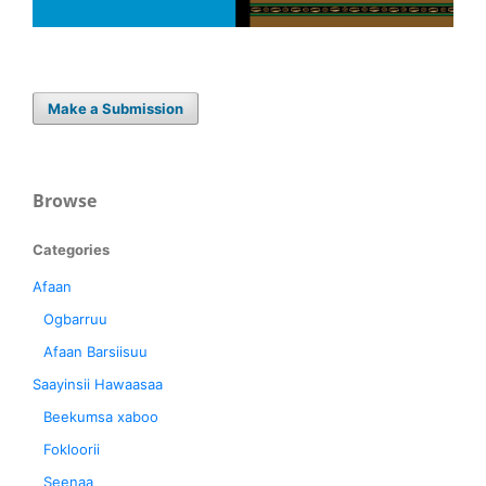
Make a Submission
Browse
Categories
Afaan
Ogbarruu
Afaan Barsiisuu
Saayinsii Hawaasaa
Beekumsa xaboo
Fokloorii
Seenaa