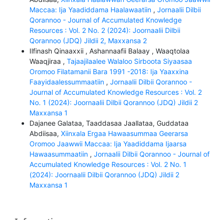
Maccaa: Ija Yaadiddama Haalawaatiin
,
Jornaalii Dilbii
Qorannoo - Journal of Accumulated Knowledge
Resources : Vol. 2 No. 2 (2024): Joornaalii Dilbii
Qorannoo (JDQ) Jildii 2, Maxxansa 2
Ilfinash Qinaaxxii , Ashannaafii Balaay , Waaqtolaa
Waaqjiraa ,
Tajaajilaalee Walaloo Sirboota Siyaasaa
Oromoo Filatamanii Bara 1991 -2018: Ija Yaaxxina
Faayidaalessummaatiin
,
Jornaalii Dilbii Qorannoo -
Journal of Accumulated Knowledge Resources : Vol. 2
No. 1 (2024): Joornaalii Dilbii Qorannoo (JDQ) Jildii 2
Maxxansa 1
Dajanee Galataa, Taaddasaa Jaallataa, Guddataa
Abdiisaa,
Xiinxala Ergaa Hawaasummaa Geerarsa
Oromoo Jaawwii Maccaa: Ija Yaadiddama Ijaarsa
Hawaasummaatiin
,
Jornaalii Dilbii Qorannoo - Journal of
Accumulated Knowledge Resources : Vol. 2 No. 1
(2024): Joornaalii Dilbii Qorannoo (JDQ) Jildii 2
Maxxansa 1