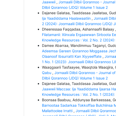
Jaawwii
,
Jornaalii Dilbii Qorannoo - Journa
Dilbii Qorannoo (JDQ) Volume 1 Issue 2
Dajanee Galataa, Taaddasaa Jaallataa, Gu
Ija Yaadiddama Haalawaatiin
,
Jornaalii Dil
2 (2024): Joornaalii Dilbii Qorannoo (JDQ) J
Dheeressaa Faqqadaa, Ashannaafii Balaay 
Filatamanii: Xiinxala Ergaawwan Sirboota
Knowledge Resources : Vol. 2 No. 2 (2024): 
Damee Abarraa, Wandimmuu Taganyi, Gudd
Adeemsa Gareen Qorannoo Moggaasa Jecho
Olaanoof Ibsurratti Kan Xiyyeeffate
,
Jornaa
1 No. 1 (2023): Joornaalii Dilbii Qorannoo (
Waaqgaarii Tasfaayee, Waaqtola Waaqjira,
Qabu
,
Jornaalii Dilbii Qorannoo - Journal 
Dilbii Qorannoo (JDQ) Volume 1 Issue 2
Dajanee Galataa, Taaddasaa Jaallataa, Gu
Jaawwii Maccaa: Ija Yaadiddama Ijaarsa 
Knowledge Resources : Vol. 2 No. 1 (2024): 
Boonsaa Baabuu, Addunyaa Barkeessaa, G
Barnootaa Sadarkaa Tokkoffaa Bulchiinsa Ma
Mallattoolee Irratti
,
Jornaalii Dilbii Qorann