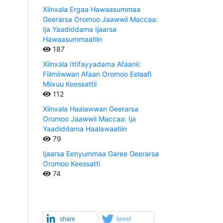
Xiinxala Ergaa Hawaasummaa
Geerarsa Oromoo Jaawwii Maccaa:
Ija Yaadiddama Ijaarsa
Hawaasummaatiin
187
Xiinxala Ittifayyadama Afaanii:
Fiilmiiwwan Afaan Oromoo Eelaafi
Miixuu Keessattii
112
Xiinxala Haalawwan Geerarsa
Oromoo Jaawwii Maccaa: Ija
Yaadiddama Haalawaatiin
79
Ijaarsa Eenyummaa Garee Geerarsa
Oromoo Keessatti
74
share
tweet