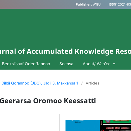
Publisher:
WGU
ISSN:
2521-833
Journal of Accumulated Knowledge Res
Beeksiisaaf Odeeffannoo
Seensa
About/ Waa'ee
i Dilbii Qorannoo (JDQ), Jildii 3, Maxxansa 1
/
Articles
Geerarsa Oromoo Keessatti