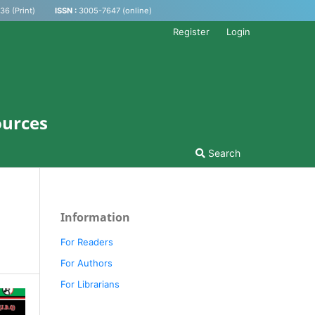
6 (Print)
ISSN :
3005-7647 (online)
Register
Login
ources
Search
Information
For Readers
For Authors
For Librarians