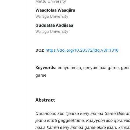
Mettu University
Waaqtolaa Waaqjira
Wallaga University
Guddataa Abdiisaa
Wallaga University
DOI:
https://doi.org/10.20372/jdq.v3i1.1016
Keywords:
eenyummaa, eenyummaa garee, geera
garee
Abstract
Qorannoon kun ‘Ijaarsa Eenyummaa Garee Geerars
jedhu irratti geggeeffame. Kaayyoon ijoo qorann
haala kamiin eenyummaa garee akka ijaaru xiinxa