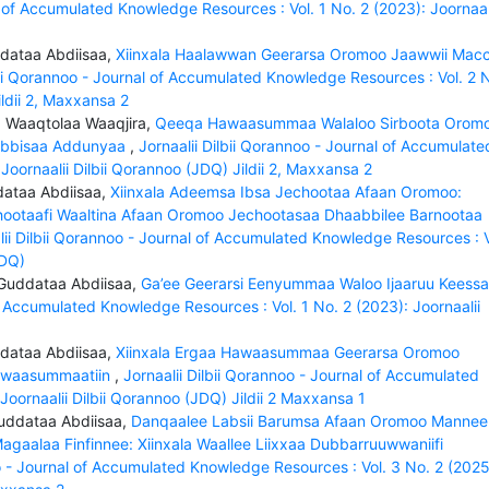
l of Accumulated Knowledge Resources : Vol. 1 No. 2 (2023): Joornaal
ddataa Abdiisaa,
Xiinxala Haalawwan Geerarsa Oromoo Jaawwii Mac
bii Qorannoo - Journal of Accumulated Knowledge Resources : Vol. 2 
ildii 2, Maxxansa 2
, Waaqtolaa Waaqjira,
Qeeqa Hawaasummaa Walaloo Sirboota Orom
 Eebbisaa Addunyaa
,
Jornaalii Dilbii Qorannoo - Journal of Accumulate
Joornaalii Dilbii Qorannoo (JDQ) Jildii 2, Maxxansa 2
ataa Abdiisaa,
Xiinxala Adeemsa Ibsa Jechootaa Afaan Oromoo:
otaafi Waaltina Afaan Oromoo Jechootasaa Dhaabbilee Barnootaa
lii Dilbii Qorannoo - Journal of Accumulated Knowledge Resources : V
JDQ)
 Guddataa Abdiisaa,
Ga’ee Geerarsi Eenyummaa Waloo Ijaaruu Keessat
of Accumulated Knowledge Resources : Vol. 1 No. 2 (2023): Joornaalii
ddataa Abdiisaa,
Xiinxala Ergaa Hawaasummaa Geerarsa Oromoo
Hawaasummaatiin
,
Jornaalii Dilbii Qorannoo - Journal of Accumulated
Joornaalii Dilbii Qorannoo (JDQ) Jildii 2 Maxxansa 1
uddataa Abdiisaa,
Danqaalee Labsii Barumsa Afaan Oromoo Mannee
gaalaa Finfinnee: Xiinxala Waallee Liixxaa Dubbarruuwwaniifi
oo - Journal of Accumulated Knowledge Resources : Vol. 3 No. 2 (2025