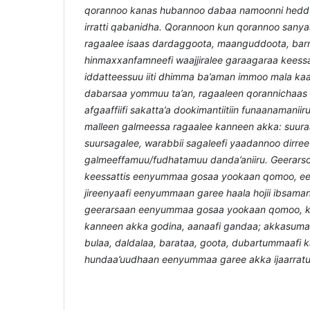
qorannoo kanas hubannoo dabaa namoonni hed
irratti qabanidha. Qorannoon kun qorannoo sany
ragaalee isaas dardaggoota, maanguddoota, bar
hinmaxxanfamneefi waajjiralee garaagaraa keessa 
iddatteessuu iiti dhimma ba’aman immoo mala kaa
dabarsaa yommuu ta’an, ragaaleen qorannichaas
afgaaffiifi sakatta’a dookimantiitiin funaanamanii
malleen galmeessa ragaalee kanneen akka: suura
suursagalee, warabbii sagaleefi yaadannoo dirree
galmeeffamuu/fudhatamuu danda’aniiru. Geerars
keessattis eenyummaa gosaa yookaan qomoo, 
jireenyaafi eenyummaan garee haala hojii ibsaman
geerarsaan eenyummaa gosaa yookaan qomoo, ka
kanneen akka godina, aanaafi gandaa; akkasumas
bulaa, daldalaa, barataa, goota, dubartummaafi ka
hundaa’uudhaan eenyummaa garee akka ijaarratu