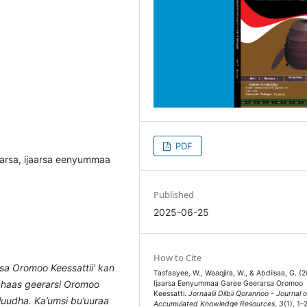
PDF
rsa, ijaarsa eenyummaa
Published
2025-06-25
How to Cite
a Oromoo Keessattii’ kan
Tasfaayee, W., Waaqjira, W., & Abdiisaa, G. (2
ichaas geerarsi Oromoo
Ijaarsa Eenyummaa Garee Geerarsa Oromoo
Keessatti.
Jornaalii Dilbii Qorannoo - Journal o
luudha. Ka’umsi bu’uuraa
Accumulated Knowledge Resources
,
3
(1), 1–