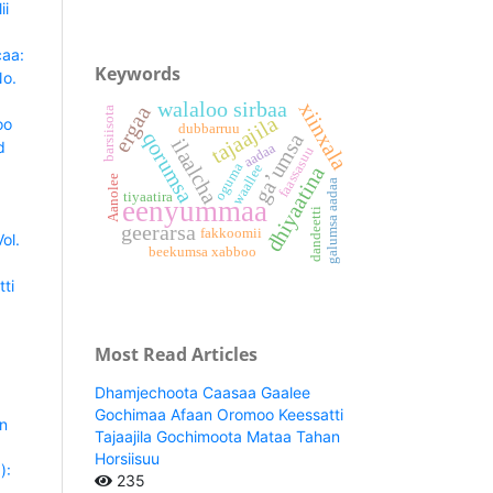
ii
caa:
Keywords
No.
walaloo sirbaa
xiinxala
ergaa
barsiisota
tajaajila
oo
dubbarruu
qorumsa
ga’umsa
ilaalcha
d
aadaa
faassasuu
oguma
waallee
dhiyaatina
Aanolee
galumsa aadaa
tiyaatira
eenyummaa
dandeetti
geerarsa
fakkoomii
ol.
beekumsa xabboo
ti
Most Read Articles
Dhamjechoota Caasaa Gaalee
Gochimaa Afaan Oromoo Keessatti
n
Tajaajila Gochimoota Mataa Tahan
Horsiisuu
):
235