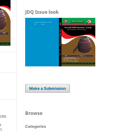
JDQ Issue look
Make a Submission
Browse
025).
f
Categories
21.