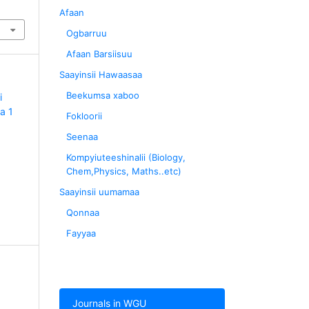
Afaan
Ogbarruu
Afaan Barsiisuu
Saayinsii Hawaasaa
Beekumsa xaboo
i
a 1
Fokloorii
Seenaa
Kompyiuteeshinalii (Biology,
Chem,Physics, Maths..etc)
Saayinsii uumamaa
Qonnaa
Fayyaa
Journals in WGU