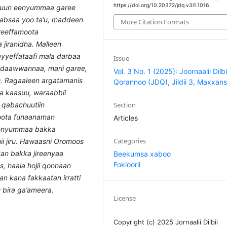
https://doi.org/10.20372/jdq.v3i1.1016
duun eenyummaa garee
aabsaa yoo ta’u, maddeen
More Citation Formats
reeffamoota
jiranidha. Malleen
yyeffataafi mala darbaa
Issue
 daawwannaa, marii garee,
Vol. 3 No. 1 (2025): Joornaalii Dilbi
ru. Ragaaleen argatamanis
Qorannoo (JDQ), Jildii 3, Maxxans
a kaasuu, waraabbii
Section
 qabachuutiin
oota funaanaman
Articles
eenyummaa bakka
Categories
ii jiru. Hawaasni Oromoos
n bakka jireenyaa
Beekumsa xaboo
Fokloorii
, haala hojii qonnaan
n kana fakkaatan irratti
 bira ga’ameera.
License
Copyright (c) 2025 Jornaalii Dilbii