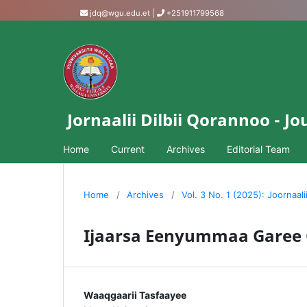
jdq@wgu.edu.et
|
+251911799568
Jornaalii Dilbii Qorannoo - 
Home
Current
Archives
Editorial Team
Home
/
Archives
/
Vol. 3 No. 1 (2025): Joornaali
Ijaarsa Eenyummaa Garee 
Waaqgaarii Tasfaayee