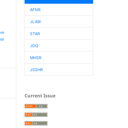
d
AFNR
JLAW
ive
STAR
al
JDQ
MHSR
JSSHR
Current Issue