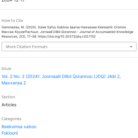
How to Cite
Gammadaa, M. (2024). Ga’ee Safuu Xabboo Ijaarsa Hawaasaa Keessattii: Oromoo
Maccaa Xiyyeeffachuun.
Jornaalii Dilbii Qorannoo - Journal of Accumulated Knowledge
Resources
,
2
(2), 17–38. https://doi.org/10.20372/jdq.v2i2.1152
More Citation Formats
Issue
Vol. 2 No. 2 (2024): Joornaalii Dilbii Qorannoo (JDQ) Jildii 2,
Maxxansa 2
Section
Articles
Categories
Beekumsa xaboo
Fokloorii