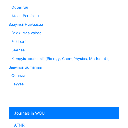
Ogbarruu
Afaan Barsiisuu
Saayinsii Hawaasaa
Beekumsa xaboo
Fokloorii
Seenaa
Kompyiuteeshinalii (Biology, Chem,Physics, Maths..etc)
Saayinsii uumamaa
Qonnaa
Fayyaa
Journals in WGU
AFNR