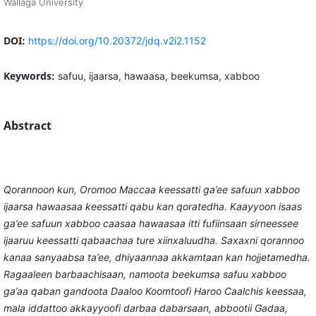
Wallaga University
DOI:
https://doi.org/10.20372/jdq.v2i2.1152
Keywords:
safuu, ijaarsa, hawaasa, beekumsa, xabboo
Abstract
Qorannoon kun, Oromoo Maccaa keessatti ga’ee safuun xabboo
ijaarsa hawaasaa keessatti qabu kan qoratedha. Kaayyoon isaas
ga’ee safuun xabboo caasaa hawaasaa itti fufiinsaan sirneessee
ijaaruu keessatti qabaachaa ture xiinxaluudha. Saxaxni qorannoo
kanaa sanyaabsa ta’ee, dhiyaannaa akkamtaan kan hojjetamedha.
Ragaaleen barbaachisaan, namoota beekumsa safuu xabboo
ga’aa qaban gandoota Daaloo Koomtoofi Haroo Caalchis keessaa,
mala iddattoo akkayyoofi darbaa dabarsaan, abbootii Gadaa,