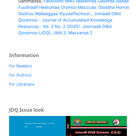
Gammadaa,
Fakkoomii Milkii Ilaallannaa Galumsa Aadaa
Fuudhaafi Heerumaa Oromoo Macccaa: Goodina Horroo
Gudiruu Wallaaggaa Xiyyeeffachuun
,
Jornaalii Dilbii
Qorannoo - Journal of Accumulated Knowledge
Resources : Vol. 3 No. 2 (2025): Joornaalii Dilbii
Qorannoo (JDQ), Jildii 3, Maxxansa 2
Information
For Readers
For Authors
For Librarians
JDQ Issue look