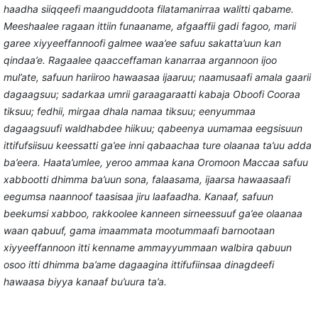
haadha siiqqeefi maanguddoota filatamanirraa walitti qabame.
Meeshaalee ragaan ittiin funaaname, afgaaffii gadi fagoo, marii
garee xiyyeeffannoofi galmee waa’ee safuu sakatta’uun kan
qindaa’e. Ragaalee qaacceffaman kanarraa argannoon ijoo
mul’ate, safuun hariiroo hawaasaa ijaaruu; naamusaafi amala gaarii
dagaagsuu; sadarkaa umrii garaagaraatti kabaja Oboofi Cooraa
tiksuu; fedhii, mirgaa dhala namaa tiksuu; eenyummaa
dagaagsuufi waldhabdee hiikuu; qabeenya uumamaa eegsisuun
ittifufsiisuu keessatti ga’ee inni qabaachaa ture olaanaa ta’uu adda
ba’eera. Haata’umlee, yeroo ammaa kana Oromoon Maccaa safuu
xabbootti dhimma ba’uun sona, falaasama, ijaarsa hawaasaafi
eegumsa naannoof taasisaa jiru laafaadha. Kanaaf, safuun
beekumsi xabboo, rakkoolee kanneen sirneessuuf ga’ee olaanaa
waan qabuuf, gama imaammata mootummaafi barnootaan
xiyyeeffannoon itti kenname ammayyummaan walbira qabuun
osoo itti dhimma ba’ame dagaagina ittifufiinsaa dinagdeefi
hawaasa biyya kanaaf bu’uura ta’a.