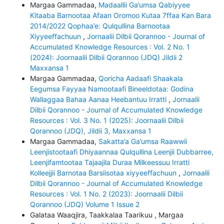
Margaa Gammadaa,
Madaallii Ga’umsa Qabiyyee
Kitaaba Barnootaa Afaan Oromoo Kutaa 7ffaa Kan Bara
2014/2022 Qophaa’e: Qulqullina Barnootaa
Xiyyeeffachuun
,
Jornaalii Dilbii Qorannoo - Journal of
Accumulated Knowledge Resources : Vol. 2 No. 1
(2024): Joornaalii Dilbii Qorannoo (JDQ) Jildii 2
Maxxansa 1
Margaa Gammadaa,
Qoricha Aadaafi Shaakala
Eegumsa Fayyaa Namootaafi Bineeldotaa: Godina
Wallaggaa Bahaa Aanaa Heebantuu Irratti
,
Jornaalii
Dilbii Qorannoo - Journal of Accumulated Knowledge
Resources : Vol. 3 No. 1 (2025): Joornaalii Dilbii
Qorannoo (JDQ), Jildii 3, Maxxansa 1
Margaa Gammadaa,
Sakatta’a Ga’umsa Raawwii
Leenjistootaafi Dhiyaannaa Qulqullina Leenjii Dubbarree,
Leenjifamtootaa Tajaajila Duraa Milkeessuu Irratti
Kolleejjii Barnotaa Barsiisotaa xiyyeeffachuun
,
Jornaalii
Dilbii Qorannoo - Journal of Accumulated Knowledge
Resources : Vol. 1 No. 2 (2023): Joornaalii Dilbii
Qorannoo (JDQ) Volume 1 Issue 2
Galataa Waaqjira, Taakkalaa Taarikuu , Margaa