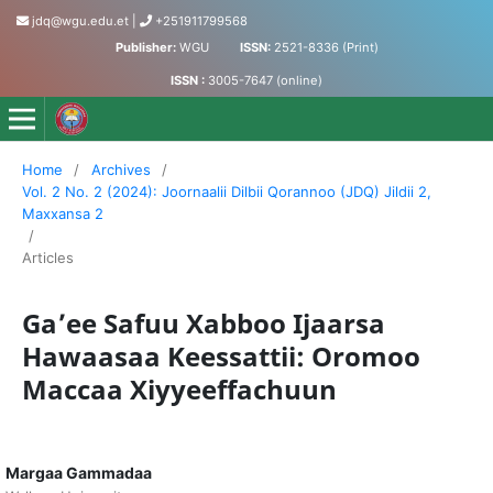
jdq@wgu.edu.et
|
+251911799568
Publisher:
WGU
ISSN:
2521-8336 (Print)
ISSN :
3005-7647 (online)
Jornaalii Dilbii Qorannoo - Journal of Accumulated Knowled
Home
/
Archives
/
Vol. 2 No. 2 (2024): Joornaalii Dilbii Qorannoo (JDQ) Jildii 2,
Maxxansa 2
/
Articles
Ga’ee Safuu Xabboo Ijaarsa
Hawaasaa Keessattii: Oromoo
Maccaa Xiyyeeffachuun
Margaa Gammadaa