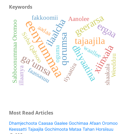
Keywords
geerarsa
fakkoomii
Aanolee
ilaalcha
eenyummaa
o
ergaa
aadaa
Sirba Qabsoo
qorumsa
tajaajila
S
a
b
b
o
o
n
u
m
m
a
a
O
r
o
m
o
dhiyaatina
xiinxala
waallee
oguma
ga’umsa
Weedduu
tiyaatira
shaakala
illaanya
faassasuu
Most Read Articles
Dhamjechoota Caasaa Gaalee Gochimaa Afaan Oromoo
Keessatti Tajaajila Gochimoota Mataa Tahan Horsiisuu