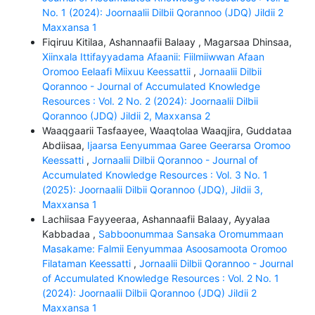
No. 1 (2024): Joornaalii Dilbii Qorannoo (JDQ) Jildii 2
Maxxansa 1
Fiqiruu Kitilaa, Ashannaafii Balaay , Magarsaa Dhinsaa,
Xiinxala Ittifayyadama Afaanii: Fiilmiiwwan Afaan
Oromoo Eelaafi Miixuu Keessattii
,
Jornaalii Dilbii
Qorannoo - Journal of Accumulated Knowledge
Resources : Vol. 2 No. 2 (2024): Joornaalii Dilbii
Qorannoo (JDQ) Jildii 2, Maxxansa 2
Waaqgaarii Tasfaayee, Waaqtolaa Waaqjira, Guddataa
Abdiisaa,
Ijaarsa Eenyummaa Garee Geerarsa Oromoo
Keessatti
,
Jornaalii Dilbii Qorannoo - Journal of
Accumulated Knowledge Resources : Vol. 3 No. 1
(2025): Joornaalii Dilbii Qorannoo (JDQ), Jildii 3,
Maxxansa 1
Lachiisaa Fayyeeraa, Ashannaafii Balaay, Ayyalaa
Kabbadaa ,
Sabboonummaa Sansaka Oromummaan
Masakame: Falmii Eenyummaa Asoosamoota Oromoo
Filataman Keessatti
,
Jornaalii Dilbii Qorannoo - Journal
of Accumulated Knowledge Resources : Vol. 2 No. 1
(2024): Joornaalii Dilbii Qorannoo (JDQ) Jildii 2
Maxxansa 1