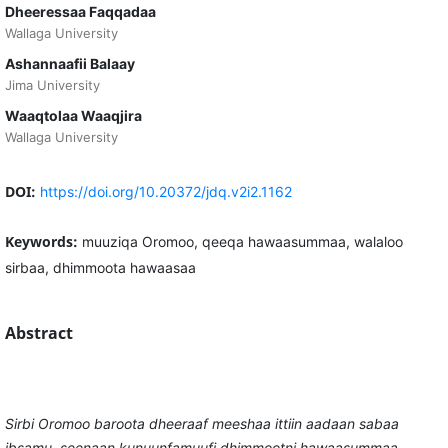
Dheeressaa Faqqadaa
Wallaga University
Ashannaafii Balaay
Jima University
Waaqtolaa Waaqjira
Wallaga University
DOI:
https://doi.org/10.20372/jdq.v2i2.1162
Keywords:
muuziqa Oromoo, qeeqa hawaasummaa, walaloo
sirbaa, dhimmoota hawaasaa
Abstract
Sirbi Oromoo baroota dheeraaf meeshaa ittiin aadaan sabaa
ibsamu, seenaan kunuunfamuufi dhimmootni hawaasummaa