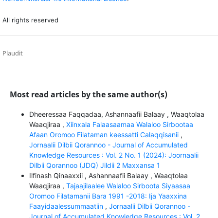
All rights reserved
Plaudit
Most read articles by the same author(s)
Dheeressaa Faqqadaa, Ashannaafii Balaay , Waaqtolaa
Waaqjiraa ,
Xiinxala Falaasaamaa Walaloo Sirbootaa
Afaan Oromoo Filataman keessatti Calaqqisanii
,
Jornaalii Dilbii Qorannoo - Journal of Accumulated
Knowledge Resources : Vol. 2 No. 1 (2024): Joornaalii
Dilbii Qorannoo (JDQ) Jildii 2 Maxxansa 1
Ilfinash Qinaaxxii , Ashannaafii Balaay , Waaqtolaa
Waaqjiraa ,
Tajaajilaalee Walaloo Sirboota Siyaasaa
Oromoo Filatamanii Bara 1991 -2018: Ija Yaaxxina
Faayidaalessummaatiin
,
Jornaalii Dilbii Qorannoo -
Journal of Accumulated Knowledge Resources : Vol. 2