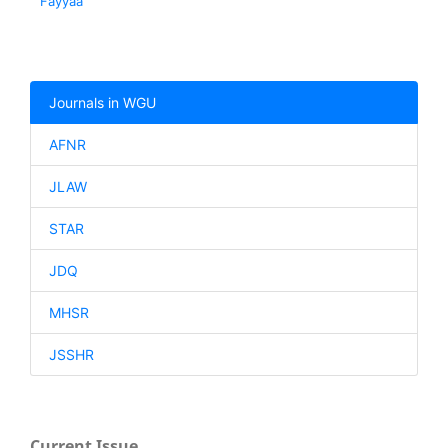
Fayyaa
Journals in WGU
AFNR
JLAW
STAR
JDQ
MHSR
JSSHR
Current Issue