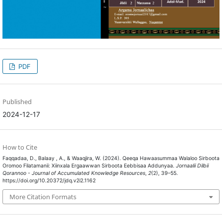
PDF
Published
2024-12-17
How to Cite
Faqqadaa, D., Balaay , A., & Waaqjira, W. (2024). Qeeqa Hawaasummaa Walaloo Sirboota
Oromoo Filatamanii: Xiinxala Ergaawwan Sirboota Eebbisaa Addunyaa.
Jornaalii Dilbii
Qorannoo - Journal of Accumulated Knowledge Resources
,
2
(2), 39–55.
https://doi.org/10.20372/jdq.v2i2.1162
More Citation Formats