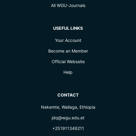
All WGU-Journals
USEFUL LINKS
Your Account
Become an Member
Official Webssite
Help
CONTACT
Nekemte, Wallaga, Ethiopia
jdq@wgu.edu.et
+251911349211