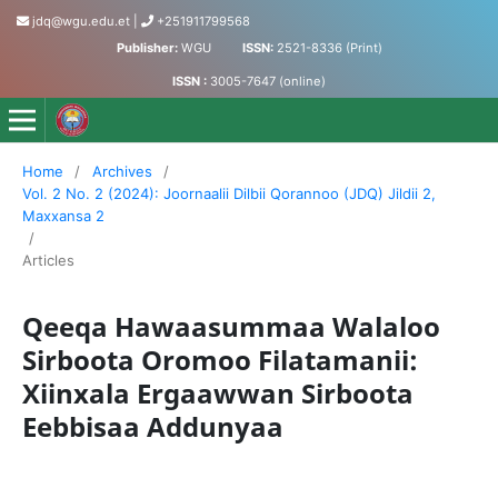
jdq@wgu.edu.et
|
+251911799568
Publisher:
WGU
ISSN:
2521-8336 (Print)
ISSN :
3005-7647 (online)
Jornaalii Dilbii Qorannoo - Journal of Accumulated Knowled
Home
/
Archives
/
Vol. 2 No. 2 (2024): Joornaalii Dilbii Qorannoo (JDQ) Jildii 2,
Maxxansa 2
/
Articles
Qeeqa Hawaasummaa Walaloo
Sirboota Oromoo Filatamanii:
Xiinxala Ergaawwan Sirboota
Eebbisaa Addunyaa