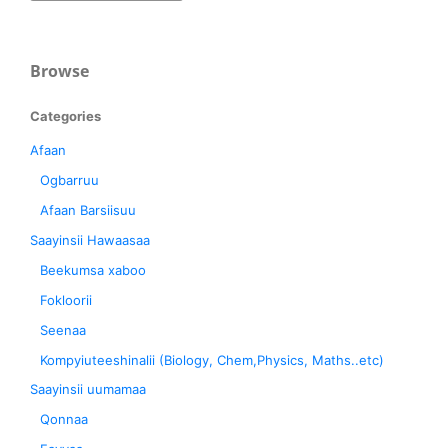
Browse
Categories
Afaan
Ogbarruu
Afaan Barsiisuu
Saayinsii Hawaasaa
Beekumsa xaboo
Fokloorii
Seenaa
Kompyiuteeshinalii (Biology, Chem,Physics, Maths..etc)
Saayinsii uumamaa
Qonnaa