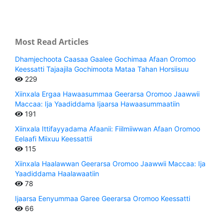
Most Read Articles
Dhamjechoota Caasaa Gaalee Gochimaa Afaan Oromoo
Keessatti Tajaajila Gochimoota Mataa Tahan Horsiisuu
229
Xiinxala Ergaa Hawaasummaa Geerarsa Oromoo Jaawwii
Maccaa: Ija Yaadiddama Ijaarsa Hawaasummaatiin
191
Xiinxala Ittifayyadama Afaanii: Fiilmiiwwan Afaan Oromoo
Eelaafi Miixuu Keessattii
115
Xiinxala Haalawwan Geerarsa Oromoo Jaawwii Maccaa: Ija
Yaadiddama Haalawaatiin
78
Ijaarsa Eenyummaa Garee Geerarsa Oromoo Keessatti
66