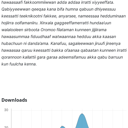
hawaasaafi fakkoommiiwwan adda addaa irratti xiyyeeffata.
Qabiyyeewwan qeeqaa kana bifa humna qabuun dhiyeessuu
keessatti teeknikootni fakkee, anyarsee, nameessaa hedduminaan
hojiirra oolfamaniiru. Xinxala gaggeeffamerratti hundaa’uun
walalooleen sirboota Oromoo filataman kunneen jijjiirama
hawaasummaa fiduudhaaf watwaannaa hedduu akka kaasan
hubachuun ni danda’ama. Kanafuu, sagaleewwan jiruufi jireenya
hawaasaa qaruu keessatti bakka ol’aanaa qabaatan kunneen irratti
qorannoon kallattii gara garaa adeemsifamuu akka qabu barruun
kun fuulcha kenna.
Downloads