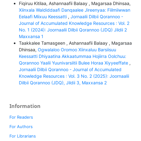
Fiqiruu Kitilaa, Ashannaafii Balaay , Magarsaa Dhinsaa,
Xiinxala Waldiddaafi Danqaalee Jireenyaa: Fiilmiiwwan
Eelaafi Miixuu Keessatti
,
Jornaalii Dilbii Qorannoo -
Journal of Accumulated Knowledge Resources : Vol. 2
No. 1 (2024): Joornaalii Dilbii Qorannoo (JDQ) Jildii 2
Maxxansa 1
Taakkalee Tamasgeen , Ashannaafii Balaay , Magarsaa
Dhinsaa,
Ogwalaloo Oromoo Xiinxaluu Barsiisuu
Keessatti Dhiyaatina Akkaatummaa Hojiirra Oolchuu:
Qorannoo Yaalii Yuunivarsiitii Bulee Horaa Xiyyeeffate
,
Jornaalii Dilbii Qorannoo - Journal of Accumulated
Knowledge Resources : Vol. 3 No. 2 (2025): Joornaalii
Dilbii Qorannoo (JDQ), Jildii 3, Maxxansa 2
Information
For Readers
For Authors
For Librarians