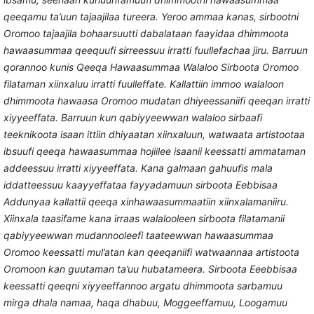
qeeqamu ta’uun tajaajilaa tureera. Yeroo ammaa kanas, sirbootni
Oromoo tajaajila bohaarsuutti dabalataan faayidaa dhimmoota
hawaasummaa qeequufi sirreessuu irratti fuullefachaa jiru. Barruun
qorannoo kunis Qeeqa Hawaasummaa Walaloo Sirboota Oromoo
filataman xiinxaluu irratti fuulleffate. Kallattiin immoo walaloon
dhimmoota hawaasa Oromoo mudatan dhiyeessaniifi qeeqan irratti
xiyyeeffata. Barruun kun qabiyyeewwan walaloo sirbaafi
teeknikoota isaan ittiin dhiyaatan xiinxaluun, watwaata artistootaa
ibsuufi qeeqa hawaasummaa hojiilee isaanii keessatti ammataman
addeessuu irratti xiyyeeffata. Kana galmaan gahuufis mala
iddatteessuu kaayyeffataa fayyadamuun sirboota Eebbisaa
Addunyaa kallattii qeeqa xinhawaasummaatiin xiinxalamaniiru.
Xiinxala taasifame kana irraas walalooleen sirboota filatamanii
qabiyyeewwan mudannooleefi taateewwan hawaasummaa
Oromoo keessatti mul’atan kan qeeqaniifi watwaannaa artistoota
Oromoon kan guutaman ta’uu hubatameera. Sirboota Eeebbisaa
keessatti qeeqni xiyyeeffannoo argatu dhimmoota sarbamuu
mirga dhala namaa, haqa dhabuu, Moggeeffamuu, Loogamuu